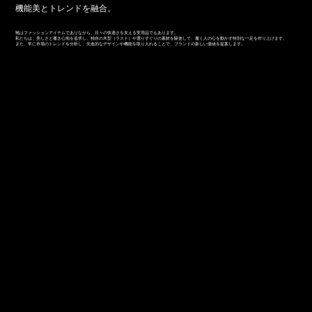
機能美とトレンドを融合。
靴はファッションアイテムでありながら、日々の快適さを支える実用品でもあります。
私たちは、美しさと履き心地を追求し、独自の木型（ラスト）や選りすぐりの素材を駆使して、履く人の心を動かす特別な一足を作り上げます。
また、常に市場のトレンドを分析し、先進的なデザインや機能を取り入れることで、ブランドの新しい価値を提案します。