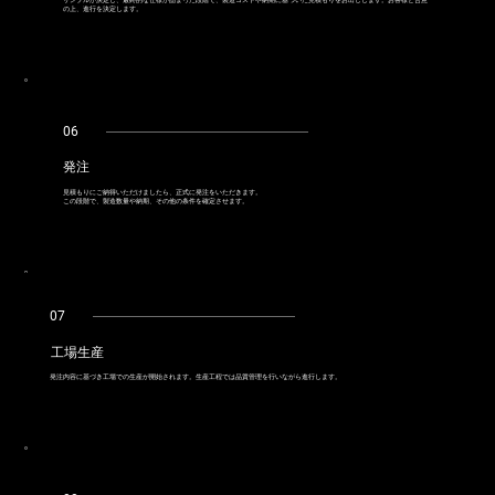
サンプルが決定し、最終的な仕様が固まった段階で、製造コストや納期に基づいた見積もりをお出しします。お客様と合意
の上、進行を決定します。
06
発注
見積もりにご納得いただけましたら、正式に発注をいただきます。
この段階で、製造数量や納期、その他の条件を確定させます。
07
工場生産
発注内容に基づき工場での生産が開始されます。生産工程では品質管理を行いながら進行します。