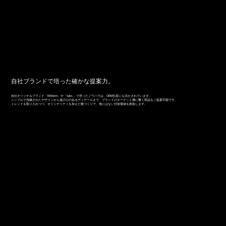
自社ブランドで培った確かな提案力。
自社オリジナルブランド「Ethform」や「tukn.」で培ったノウハウは、OEM生産にも活かされています。
シンプルで洗練されたデザインから遊び心のあるディテールまで、ブランドのターゲット層に響く商品をご提案可能です。
トレンドを取り入れつつ、オリジナリティを加えた靴づくりで、他にはない付加価値を創造します。