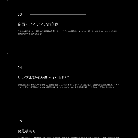
03
企画・アイディアの立案
打合せ内容をもとに、具体的な企画案を立案します。デザインや機能性、ターゲット層に合わせた靴のコンセプトを練り、
最終的な方向性を決定します。
04
サンプル製作＆修正（3回ほど）
企画内容に基づきサンプルを製作し、実物を確認していただきます。サンプルを受け取り、必要な修正点があればフィード
バックを行い、修正後のサンプルを再度確認します。このプロセスを最大3回繰り返し、納得のいく製品に仕上げます。
05
お見積もり