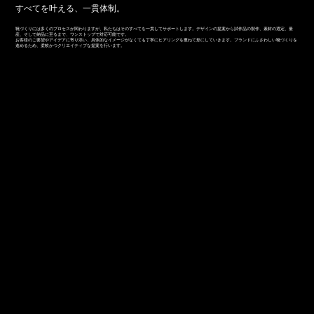
すべてを叶える、一貫体制。
靴づくりには多くのプロセスが関わりますが、私たちはそのすべてを一貫してサポートします。デザインの提案から試作品の製作、素材の選定、量
産、そして納品に至るまで、ワンストップで対応可能です。
お客様のご要望やアイデアに寄り添い、具体的なイメージがなくても丁寧にヒアリングを重ねて形にしていきます。ブランドにふさわしい靴づくりを
進めるため、柔軟かつクリエイティブな提案を行います。