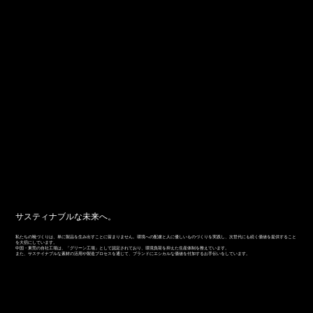
サスティナブルな未来へ。
私たちの靴づくりは、単に製品を生み出すことに留まりません。環境への配慮と人に優しいものづくりを実践し、次世代にも続く価値を提供すること
を大切にしています。
中国・東莞の自社工場は、「グリーン工場」として認定されており、環境負荷を抑えた生産体制を整えています。
また、サステイナブルな素材の活用や製造プロセスを通じて、ブランドにエシカルな価値を付加するお手伝いをしています。